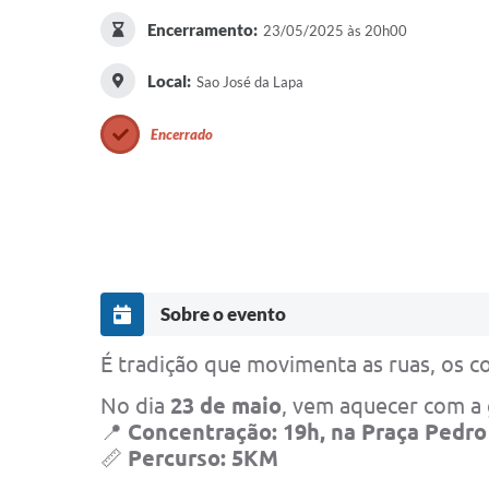
Encerramento:
23/05/2025 às 20h00
Local:
Sao José da Lapa
Encerrado
Sobre o evento
É tradição que movimenta as ruas, os c
No dia
23 de maio
, vem aquecer com a 
📍
Concentração: 19h, na Praça Pedro
📏
Percurso: 5KM