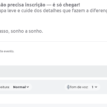
ão precisa inscrição — é só chegar!
upa leve e cuide dos detalhes que fazem a diferenç
passo, sonho a sonho.
ste evento.
 MÍDIAS
eitura:
Tom de voz: