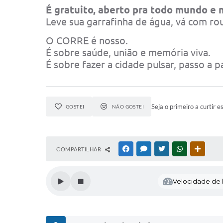
É gratuito, aberto pra todo mundo e n
Leve sua garrafinha de água, vá com ro
O CORRE é nosso.
É sobre saúde, união e memória viva.
É sobre fazer a cidade pulsar, passo a 
Seja o primeiro a curtir e
GOSTEI
NÃO GOSTEI
COMPARTILHAR
FACEBOOK
MESSENGER
TWITTER
WHATSAPP
OUTRAS
Velocidade de l