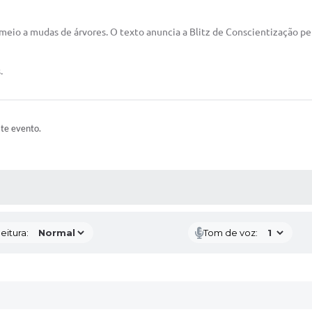
io a mudas de árvores. O texto anuncia a Blitz de Conscientização pel
.
ste evento.
 MÍDIAS
eitura:
Tom de voz: