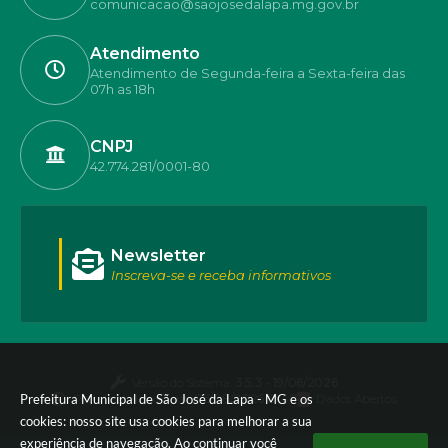
comunicacao@saojosedalapa.mg.gov.br
Atendimento
Atendimento de Segunda-feira a Sexta-feira das
07h as 18h
CNPJ
42.774.281/0001-80
Newsletter
Inscreva-se e receba informativos
Versão do Sistema:
3.5.3 - 19/06/2026
Prefeitura Municipal de São José da Lapa - MG e os
Portal atualizado em:
06/08/2026 17:40
Dados Abertos
cookies: nosso site usa cookies para melhorar a sua
experiência de navegação. Ao continuar você