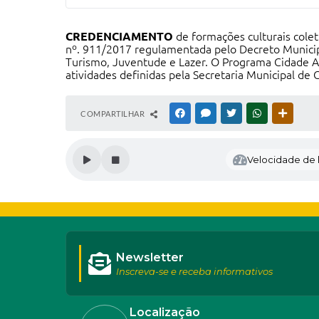
CREDENCIAMENTO
de formações culturais cole
nº. 911/2017 regulamentada pelo Decreto Municipa
Turismo, Juventude e Lazer. O Programa Cidade At
atividades definidas pela Secretaria Municipal de
COMPARTILHAR
FACEBOOK
MESSENGER
TWITTER
WHATSAPP
OUTRAS
Velocidade de l
Newsletter
Inscreva-se e receba informativos
Localização