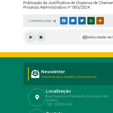
Publicação da Justificativa de Dispensa de Chama
Processo Administrativo nº 003/2024.
COMPARTILHAR
FACEBOOK
MESSENGER
TWITTER
WHATSAPP
OUTRAS
Velocidade de l
Newsletter
Inscreva-se e receba informativos
Localização
Rua Francisco Fernando Drumond, 60 -
Centro
CEP: 33350-000