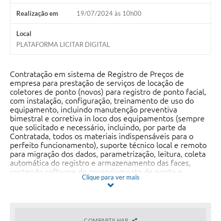
Realização em
19/07/2024 às 10h00
Local
PLATAFORMA LICITAR DIGITAL
Contratação em sistema de Registro de Preços de
empresa para prestação de serviços de locação de
coletores de ponto (novos) para registro de ponto facial,
com instalação, configuração, treinamento de uso do
equipamento, incluindo manutenção preventiva
bimestral e corretiva in loco dos equipamentos (sempre
que solicitado e necessário, incluindo, por parte da
Contratada, todos os materiais indispensáveis para o
perfeito funcionamento), suporte técnico local e remoto
para migração dos dados, parametrização, leitura, coleta
automática do registro e armazenamento das faces,
contendo software de gerenciamento de ponto e
Clique para ver mais
treinamento para uso, conforme condições, quantidades
e exigências estabelecidas neste instrumento.
COMPARTILHAR