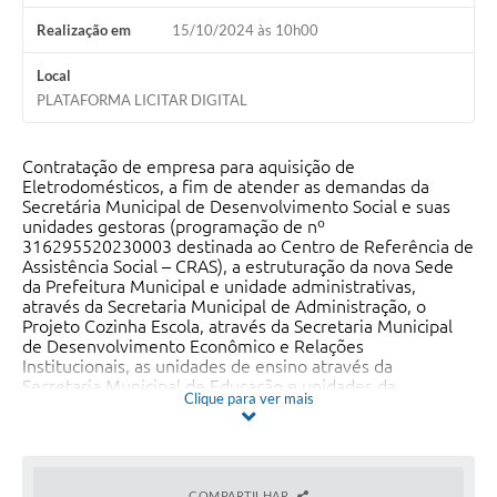
Realização em
15/10/2024 às 10h00
Local
PLATAFORMA LICITAR DIGITAL
Contratação de empresa para aquisição de
Eletrodomésticos, a fim de atender as demandas da
Secretária Municipal de Desenvolvimento Social e suas
unidades gestoras (programação de nº
316295520230003 destinada ao Centro de Referência de
Assistência Social – CRAS), a estruturação da nova Sede
da Prefeitura Municipal e unidade administrativas,
através da Secretaria Municipal de Administração, o
Projeto Cozinha Escola, através da Secretaria Municipal
de Desenvolvimento Econômico e Relações
Institucionais, as unidades de ensino através da
Secretaria Municipal de Educação e unidades da
Clique para ver mais
Secretaria Municipal de Meio Ambiente, conforme
quantidades e exigências estabelecidas no Edital e seus
Anexos.
COMPARTILHAR