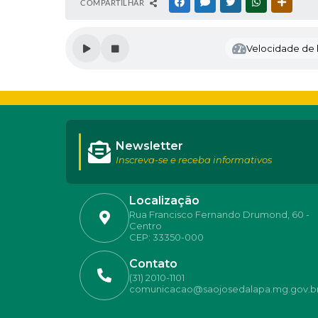
COMPARTILHAR
FACEBOOK
MESSENGER
TWITTER
WHATSAPP
OUTRAS
Velocidade de l
Newsletter
Inscreva-se e receba informativos
Localização
Rua Francisco Fernando Drumond, 60 -
Centro
CEP: 33350-000
Contato
(31) 2010-1101
comunicacao@saojosedalapa.mg.gov.b