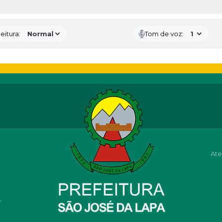
 MÍDIAS
eitura:
Tom de voz:
Ate
r