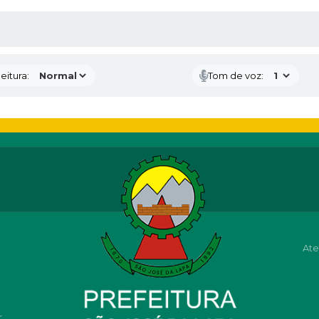
 MÍDIAS
eitura:
Tom de voz:
Ate
r