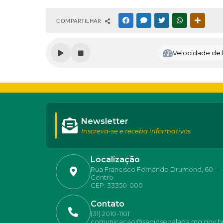
COMPARTILHAR
FACEBOOK
MESSENGER
TWITTER
WHATSAPP
OUTRAS
Velocidade de l
Newsletter
Inscreva-se e receba informativos
Localização
Rua Francisco Fernando Drumond, 60 -
Centro
CEP: 33350-000
Contato
(31) 2010-1101
comunicacao@saojosedalapa.mg.gov.b