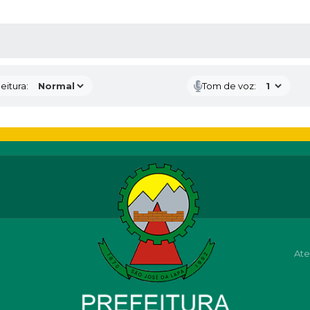
 MÍDIAS
eitura:
Tom de voz:
Ate