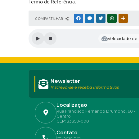
Termo de Referência.
COMPARTILHAR
FACEBOOK
MESSENGER
TWITTER
WHATSAPP
OUTRAS
Velocidade de l
Newsletter
Inscreva-se e receba informativos
Localização
Rua Francisco Fernando Drumond, 60 -
Centro
CEP: 33350-000
Contato
(31) 2010-1101