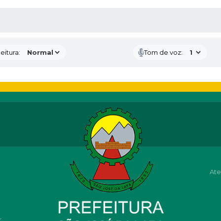
 MÍDIAS
eitura:
Tom de voz:
Ate
r