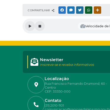
COMPARTILHAR
FACEBOOK
MESSENGER
TWITTER
WHATSAPP
OUTRAS
Velocidade de l
Newsletter
Inscreva-se e receba informativos
Localização
Rua Francisco Fernando Drumond, 60 -
Centro
CEP: 33350-000
Contato
(31) 2010-1101
comunicacao@saojosedalapa.mg.gov.b