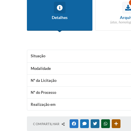
Detalhes
Arqui
(atas, homolog
Situação
Modalidade
Nº da Licitação
Nº do Processo
Realização em
COMPARTILHAR
FACEBOOK
MESSENGER
TWITTER
WHATSAPP
OUTRAS