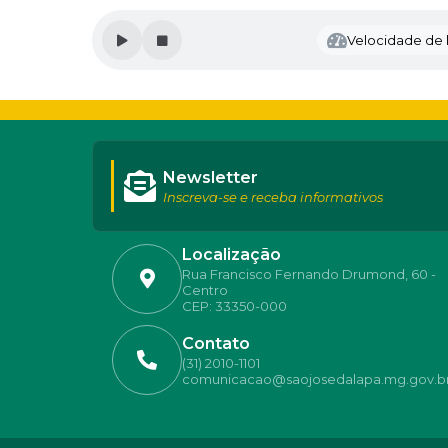
Velocidade de l
Newsletter
Inscreva-se e receba informativos
Localização
Rua Francisco Fernando Drumond, 60 -
Centro
CEP: 33350-000
Contato
(31) 2010-1101
comunicacao@saojosedalapa.mg.gov.b