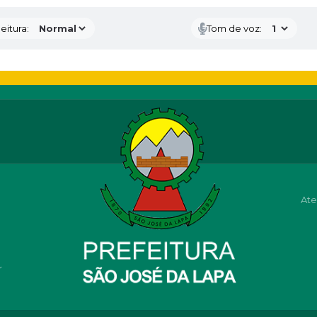
eitura:
Tom de voz:
Ate
r