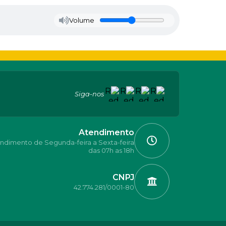
Volume
Siga-nos
Atendimento
ndimento de Segunda-feira a Sexta-feira
das 07h as 18h
CNPJ
42.774.281/0001-80