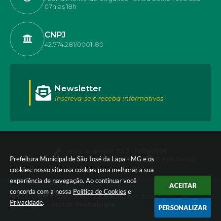
07h as 18h
CNPJ
42.774.281/0001-80
Newsletter
Inscreva-se e receba informativos
Versão do Sistema:
3.5.3 - 19/06/2026
Prefeitura Municipal de São José da Lapa - MG e os
Portal atualizado em:
07/08/2026 17:50
Dados Abertos
cookies: nosso site usa cookies para melhorar a sua
experiência de navegação. Ao continuar você
ACEITAR
concorda com a nossa
Política de Cookies
e
© Copyright Instar - 2006-2026. Todos os direitos
Privacidade
.
reservados -
Instar Tecnologia
PERSONALIZAR