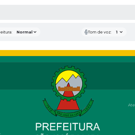
 MÍDIAS
eitura:
Tom de voz:
Ate
r