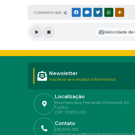
COMPARTILHAR
FACEBOOK
MESSENGER
TWITTER
WHATSAPP
OUTRAS
Velocidade de l
Newsletter
Inscreva-se e receba informativos
Localização
Rua Francisco Fernando Drumond, 60 -
Centro
CEP: 33350-000
Contato
(31) 2010-1101
comunicacao@saojosedalapa.mg.gov.b