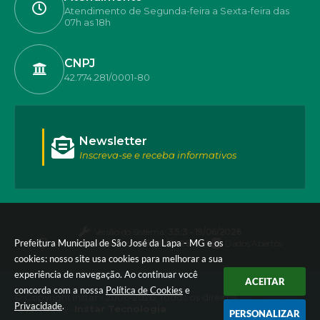
Atendimento de Segunda-feira a Sexta-feira das
07h as 18h
CNPJ
42.774.281/0001-80
Newsletter
Inscreva-se e receba informativos
Versão do Sistema:
3.5.3 - 19/06/2026
Prefeitura Municipal de São José da Lapa - MG e os
Portal atualizado em:
05/08/2026 17:55
Dados Abertos
cookies: nosso site usa cookies para melhorar a sua
experiência de navegação. Ao continuar você
ACEITAR
concorda com a nossa
Política de Cookies
e
© Copyright Instar - 2006-2026. Todos os direitos
Privacidade
.
reservados -
Instar Tecnologia
PERSONALIZAR