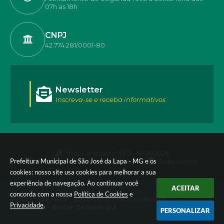
07h as 18h
CNPJ
42.774.281/0001-80
Newsletter
Inscreva-se e receba informativos
Versão do Sistema:
3.5.3 - 19/06/2026
Prefeitura Municipal de São José da Lapa - MG e os
Portal atualizado em:
05/08/2026 17:55
Dados Abertos
cookies: nosso site usa cookies para melhorar a sua
experiência de navegação. Ao continuar você
ACEITAR
concorda com a nossa
Política de Cookies
e
© Copyright Instar - 2006-2026. Todos os direitos
Privacidade
.
reservados -
Instar Tecnologia
PERSONALIZAR