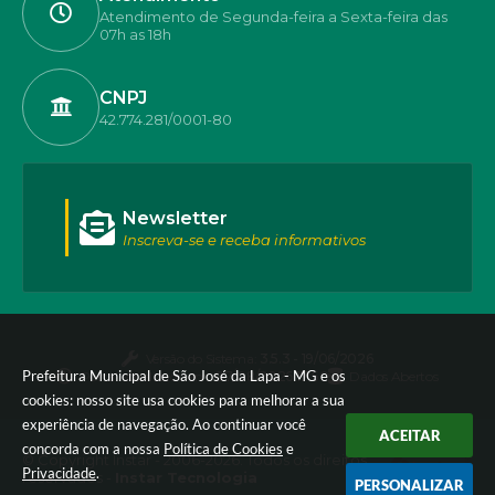
Atendimento de Segunda-feira a Sexta-feira das
07h as 18h
CNPJ
42.774.281/0001-80
Newsletter
Inscreva-se e receba informativos
Versão do Sistema:
3.5.3 - 19/06/2026
Prefeitura Municipal de São José da Lapa - MG e os
Portal atualizado em:
07/08/2026 17:50
Dados Abertos
cookies: nosso site usa cookies para melhorar a sua
experiência de navegação. Ao continuar você
ACEITAR
concorda com a nossa
Política de Cookies
e
© Copyright Instar - 2006-2026. Todos os direitos
Privacidade
.
reservados -
Instar Tecnologia
PERSONALIZAR