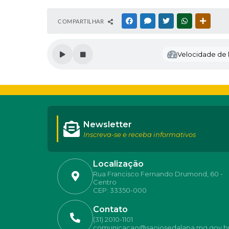
COMPARTILHAR
FACEBOOK
MESSENGER
TWITTER
WHATSAPP
OUTRAS
Velocidade de l
Newsletter
Inscreva-se e receba informativos
Localização
Rua Francisco Fernando Drumond, 60 -
Centro
CEP: 33350-000
Contato
(31) 2010-1101
comunicacao@saojosedalapa.mg.gov.b