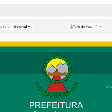
 MÍDIAS
eitura:
Tom de voz:
Ate
r