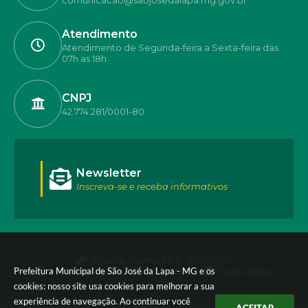
Atendimento
Atendimento de Segunda-feira a Sexta-feira das
07h as 18h
CNPJ
42.774.281/0001-80
Newsletter
Inscreva-se e receba informativos
Versão do Sistema:
3.5.3 - 19/06/2026
Prefeitura Municipal de São José da Lapa - MG e os
Portal atualizado em:
07/08/2026 17:50
Dados Abertos
cookies: nosso site usa cookies para melhorar a sua
experiência de navegação. Ao continuar você