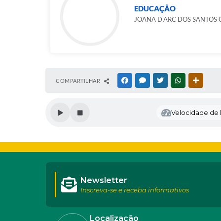
EDUCAÇÃO
JOANA D'ARC DOS SANTOS 
COMPARTILHAR
FACEBOOK
MESSENGER
TWITTER
WHATSAPP
OUTRAS
Velocidade de l
Newsletter
Inscreva-se e receba informativos
Localização