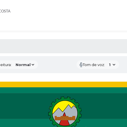
COSTA
 MÍDIAS
eitura:
Tom de voz: