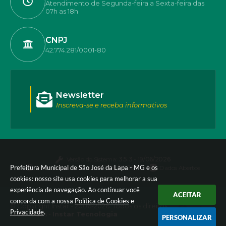
Atendimento de Segunda-feira a Sexta-feira das
07h as 18h
CNPJ
42.774.281/0001-80
Newsletter
Inscreva-se e receba informativos
Versão do Sistema:
3.5.3 - 19/06/2026
Prefeitura Municipal de São José da Lapa - MG e os
Portal atualizado em:
07/08/2026 17:50
Dados Abertos
cookies: nosso site usa cookies para melhorar a sua
experiência de navegação. Ao continuar você
ACEITAR
concorda com a nossa
Política de Cookies
e
© Copyright Instar - 2006-2026. Todos os direitos
Privacidade
.
reservados -
Instar Tecnologia
PERSONALIZAR