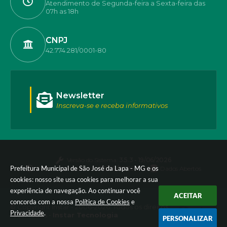
Atendimento de Segunda-feira a Sexta-feira das
07h as 18h
CNPJ
42.774.281/0001-80
Newsletter
Inscreva-se e receba informativos
Versão do Sistema:
3.5.3 - 19/06/2026
Prefeitura Municipal de São José da Lapa - MG e os
Portal atualizado em:
06/08/2026 17:40
Dados Abertos
cookies: nosso site usa cookies para melhorar a sua
experiência de navegação. Ao continuar você
ACEITAR
concorda com a nossa
Política de Cookies
e
© Copyright Instar - 2006-2026. Todos os direitos
Privacidade
.
reservados -
Instar Tecnologia
PERSONALIZAR