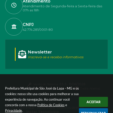
Atendimento
Atendimento de Segunda-feira a Sexta-feira das
07h as 18h
CNPJ
42.774.281/0001-80
Newsletter
Inscreva-se e receba informativos
Versão do Sistema:
3.5.3 - 19/06/2026
Prefeitura Municipal de São José da Lapa - MG e os
Portal atualizado em:
07/08/2026 17:50
Dados Abertos
cookies: nosso site usa cookies para melhorar a sua
experiência de navegação. Ao continuar você
ACEITAR
concorda com a nossa
Política de Cookies
e
© Copyright Instar - 2006-2026. Todos os direitos
Privacidade
.
reservados -
Instar Tecnologia