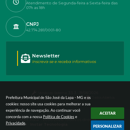
Atendimento de Segunda-feira a Sexta-feira das
07h as 18h
CNPJ
42.774.281/0001-80
Newsletter
Inscreva-se e receba informativos
Versão do Sistema:
3.5.3 - 19/06/2026
Prefeitura Municipal de São José da Lapa - MG e os
Portal atualizado em:
05/08/2026 17:55
Dados Abertos
cookies: nosso site usa cookies para melhorar a sua
experiência de navegação. Ao continuar você
ACEITAR
concorda com a nossa
Política de Cookies
e
© Copyright Instar - 2006-2026. Todos os direitos
Privacidade
.
reservados -
Instar Tecnologia
PERSONALIZAR