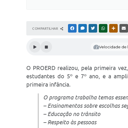
COMPARTILHAR
FACEBOOK
MESSENGER
TWITTER
WHATSAPP
OUTRAS
Velocidade de l
O PROERD realizou, pela primeira vez
estudantes do 5º e 7º ano, e a ampl
primeira infância.
O programa trabalha temas essenc
– Ensinamentos sobre escolhas se
– Educação no trânsito
– Respeito às pessoas