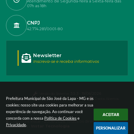
Atendimento de Segunda-feira a Sexta-feira das
07h as 18h
CNPJ
42.774.281/0001-80
Newsletter
Inscreva-se e receba informativos
Versão do Sistema:
3.5.3 - 19/06/2026
Prefeitura Municipal de São José da Lapa - MG e os
Portal atualizado em:
07/08/2026 17:50
Dados Abertos
cookies: nosso site usa cookies para melhorar a sua
experiência de navegação. Ao continuar você
ACEITAR
concorda com a nossa
Política de Cookies
e
© Copyright Instar - 2006-2026. Todos os direitos
Privacidade
.
reservados -
Instar Tecnologia
PERSONALIZAR