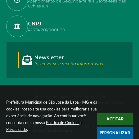
Atendimento de Segunda-feira a Sexta-feira das
07h as 18h
CNPJ
42.774.281/0001-80
Newsletter
Inscreva-se e receba informativos
Versão do Sistema:
3.5.3 - 19/06/2026
Prefeitura Municipal de São José da Lapa - MG e os
Portal atualizado em:
07/08/2026 17:50
Dados Abertos
cookies: nosso site usa cookies para melhorar a sua
experiência de navegação. Ao continuar você
ACEITAR
concorda com a nossa
Política de Cookies
e
© Copyright Instar - 2006-2026. Todos os direitos
Privacidade
.
reservados -
Instar Tecnologia
PERSONALIZAR