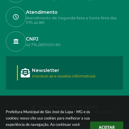
Atendimento
Atendimento de Segunda-feira a Sexta-feira das
07h as 18h
CNPJ
42.774.281/0001-80
Newsletter
Inscreva-se e receba informativos
Versão do Sistema:
3.5.3 - 19/06/2026
Prefeitura Municipal de São José da Lapa - MG e os
Portal atualizado em:
07/08/2026 17:50
Dados Abertos
cookies: nosso site usa cookies para melhorar a sua
experiência de navegação. Ao continuar você
ACEITAR