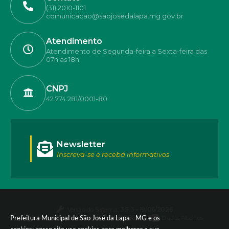
(31) 2010-1101
comunicacao@saojosedalapa.mg.gov.br
Atendimento
Atendimento de Segunda-feira a Sexta-feira das
07h as 18h
CNPJ
42.774.281/0001-80
Newsletter
Inscreva-se e receba informativos
Versão do Sistema:
3.5.3 - 19/06/2026
Prefeitura Municipal de São José da Lapa - MG e os
Portal atualizado em:
06/08/2026 17:40
Dados Abertos