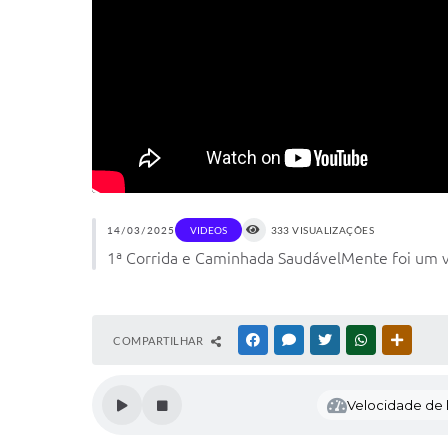
14/03/2025
VIDEOS
333 VISUALIZAÇÕES
1ª Corrida e Caminhada SaudávelMente foi um ve
COMPARTILHAR
FACEBOOK
MESSENGER
TWITTER
WHATSAPP
OUTRAS
Velocidade de l