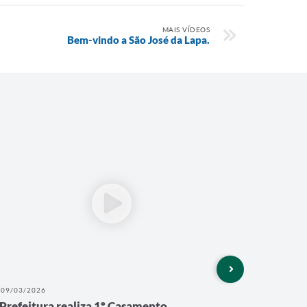
MAIS VÍDEOS
Bem-vindo a São José da Lapa.
09/03/2026
25/11/202
Prefeitura realiza 1º Casamento
Ruas Qu