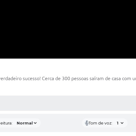
rdadeiro sucesso! Cerca de 300 pessoas saíram de casa com um
 MÍDIAS
eitura:
Tom de voz: