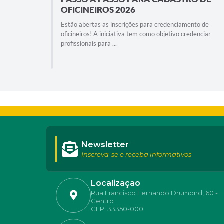
OFICINEIROS 2026
Estão abertas as inscrições para credenciamento de
oficineiros! A iniciativa tem como objetivo credenciar
profissionais para ...
Newsletter
Inscreva-se e receba informativos
Localização
Rua Francisco Fernando Drumond, 60 -
Centro
CEP: 33350-000