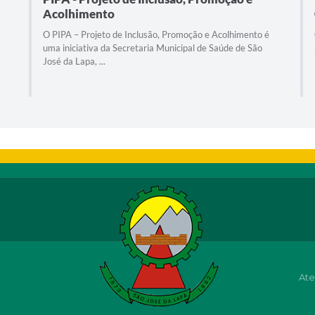
Acolhimento
O PIPA – Projeto de Inclusão, Promoção e Acolhimento é
uma iniciativa da Secretaria Municipal de Saúde de São
José da Lapa, ...
Ate