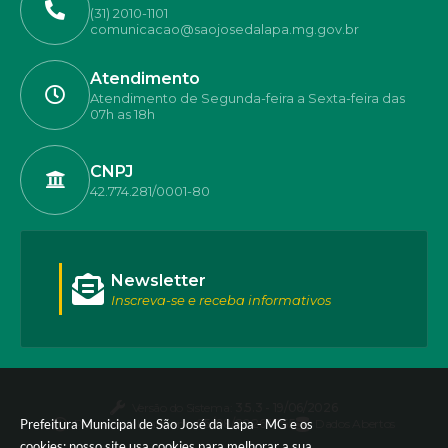
(31) 2010-1101
comunicacao@saojosedalapa.mg.gov.br
Atendimento
Atendimento de Segunda-feira a Sexta-feira das
07h as 18h
CNPJ
42.774.281/0001-80
Newsletter
Inscreva-se e receba informativos
Versão do Sistema:
3.5.3 - 19/06/2026
Prefeitura Municipal de São José da Lapa - MG e os
Portal atualizado em:
05/08/2026 17:55
Dados Abertos
cookies: nosso site usa cookies para melhorar a sua