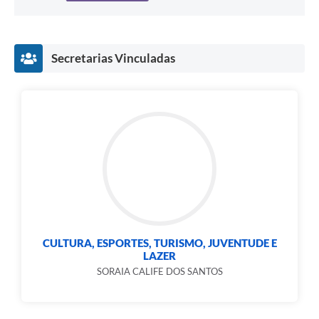
construídas por meio do engajamento e resistência da
sociedade.
O presente edital destina-se à premiação de agentes
Secretarias Vinculadas
culturais do município de São José da Lapa/MG
Deste modo, a Secretaria Municipal de Cultura, Esportes,
Turismo, Juventude e Lazer de São José da Lapa/MG
torna público o presente edital elaborado com base na
Lei Complementar 195/2022 (Lei Paulo Gustavo), no
Decreto 11.525/2023 (Decreto Paulo Gustavo) e no
Decreto 11.453/2023 (Decreto de Fomento).
Na realização deste edital serão asseguradas medidas de
democratização, desconcentração, descentralização e
regionalização do investimento cultural, com a implementação
de ações afirmativas, sob fundamentado dos artigos 14, 15 e 16
do Decreto nº 11.525, de 11 de maio de 2023 (Decreto de
CULTURA, ESPORTES, TURISMO, JUVENTUDE E
Regulamentação da Lei Paulo Gustavo).
LAZER
SORAIA CALIFE DOS SANTOS