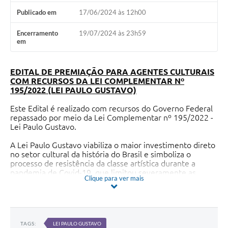
Publicado em
17/06/2024 às 12h00
Encerramento
19/07/2024 às 23h59
em
EDITAL DE PREMIAÇÃO PARA AGENTES CULTURAIS
COM RECURSOS DA LEI COMPLEMENTAR Nº
195/2022 (LEI PAULO GUSTAVO)
Este Edital é realizado com recursos do Governo Federal
repassado por meio da Lei Complementar nº 195/2022 -
Lei Paulo Gustavo.
A Lei Paulo Gustavo viabiliza o maior investimento direto
no setor cultural da história do Brasil e simboliza o
processo de resistência da classe artística durante a
pandemia de Covid-19, que limitou severamente as
Clique para ver mais
atividades do setor cultural.
É, ainda, uma homenagem a Paulo Gustavo, artista
símbolo da categoria, vitimado pela doença.
TAGS:
LEI PAULO GUSTAVO
As condições para a execução da Lei Paulo Gustavo foram