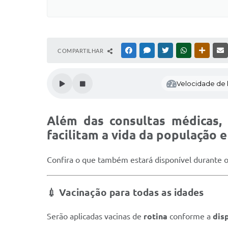
COMPARTILHAR
FACEBOOK
MESSENGER
TWITTER
WHATSAPP
OUTRAS
Velocidade de l
Além das consultas médicas,
facilitam a vida da população 
Confira o que também estará disponível durante o
💉
Vacinação para todas as idades
Serão aplicadas vacinas de
rotina
conforme a
dis