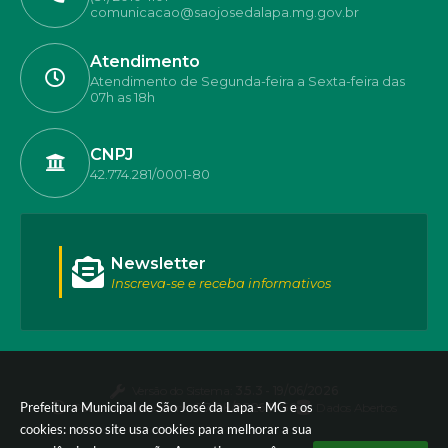
comunicacao@saojosedalapa.mg.gov.br
Atendimento
Atendimento de Segunda-feira a Sexta-feira das
07h as 18h
CNPJ
42.774.281/0001-80
Newsletter
Inscreva-se e receba informativos
Versão do Sistema:
3.5.3 - 19/06/2026
Prefeitura Municipal de São José da Lapa - MG e os
Portal atualizado em:
07/08/2026 17:50
Dados Abertos
cookies: nosso site usa cookies para melhorar a sua