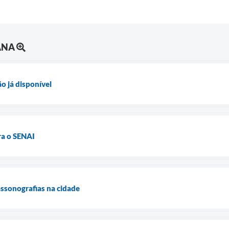
ANA
ão já disponível
ra o SENAI
assonografias na cidade