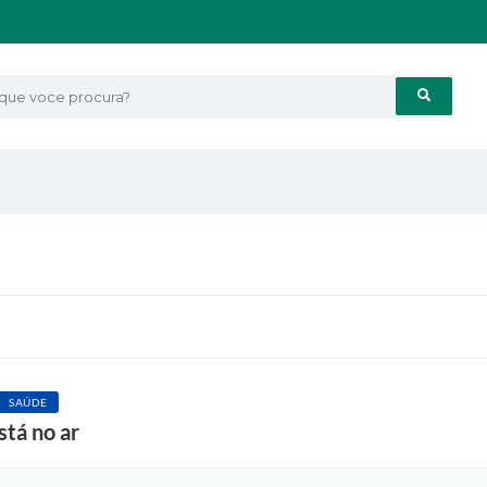
e voce procura?
SAÚDE
stá no ar