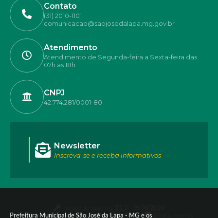
Contato
(31) 2010-1101
comunicacao@saojosedalapa.mg.gov.br
Atendimento
Atendimento de Segunda-feira a Sexta-feira das
07h as 18h
CNPJ
42.774.281/0001-80
Newsletter
Inscreva-se e receba informativos
Versão do Sistema:
3.5.3 - 19/06/2026
Prefeitura Municipal de São José da Lapa - MG e os
Portal atualizado em:
07/08/2026 17:50
Dados Abertos