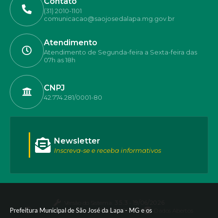
Contato
(31) 2010-1101
comunicacao@saojosedalapa.mg.gov.br
Atendimento
Atendimento de Segunda-feira a Sexta-feira das
07h as 18h
CNPJ
42.774.281/0001-80
Newsletter
Inscreva-se e receba informativos
Versão do Sistema:
3.5.3 - 19/06/2026
Prefeitura Municipal de São José da Lapa - MG e os
Portal atualizado em:
07/08/2026 17:50
Dados Abertos