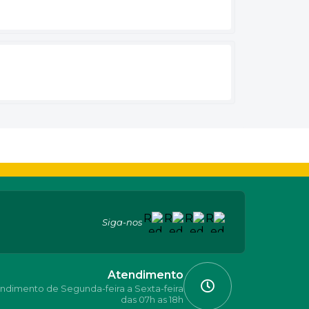
Siga-nos
Atendimento
ndimento de Segunda-feira a Sexta-feira
das 07h as 18h