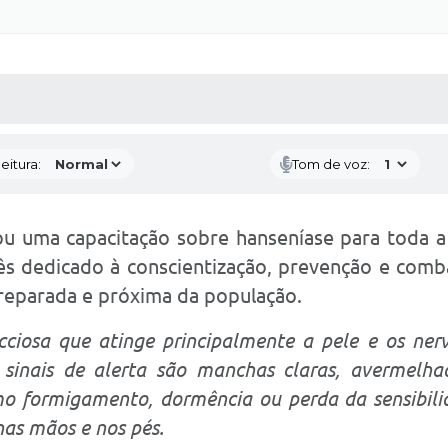
 MÍDIAS
RECEBA NOTÍCIAS
eitura:
Tom de voz:
zou uma capacitação sobre hanseníase para toda 
ês dedicado à conscientização, prevenção e comb
reparada e próxima da população.
ciosa que atinge principalmente a pele e os ner
is sinais de alerta são manchas claras, avermel
mo formigamento, dormência ou perda da sensibilid
nas mãos e nos pés.