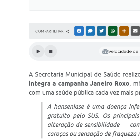
COMPARTILHAR
FACEBOOK
MESSENGER
TWITTER
WHATSAPP
OUTRAS
Velocidade de l
A Secretaria Municipal de Saúde reali
integra a campanha Janeiro Roxo
, m
com uma saúde pública cada vez mais p
A hanseníase é uma doença infec
gratuito pelo SUS. Os principa
alteração de sensibilidade — co
caroços ou sensação de fraqueza 