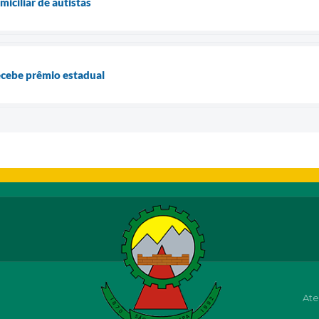
iciliar de autistas
ecebe prêmio estadual
Ate