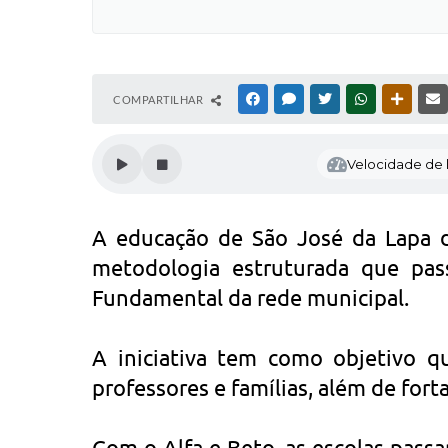
COMPARTILHAR
FACEBOOK
MESSENGER
TWITTER
WHATSAPP
OUTRAS
Velocidade de l
A educação de São José da Lapa 
metodologia estruturada que pass
Fundamental da rede municipal.
A iniciativa tem como objetivo qu
professores e famílias, além de fort
Com o Alfa e Beto, as escolas pas