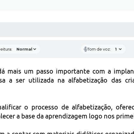
 MÍDIAS
RECEBA NOTÍCIAS
eitura:
Tom de voz:
dá mais um passo importante com a implant
a a ser utilizada na alfabetização das c
alificar o processo de alfabetização, ofer
alecer a base da aprendizagem logo nos primei
sam a contar com materiais didáticos organi