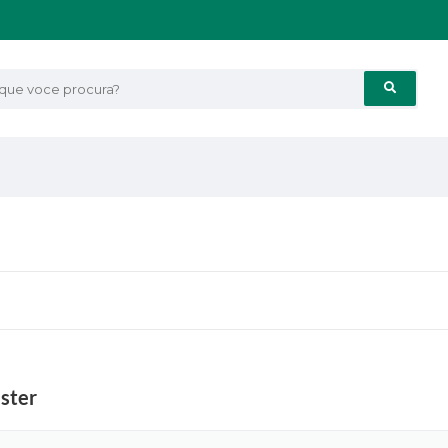
e voce procura?
ster