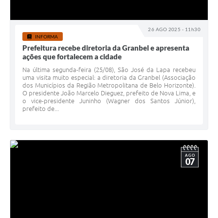
26 AGO 2025 - 11h30
INFORMA
Prefeitura recebe diretoria da Granbel e apresenta
ações que fortalecem a cidade
Na última segunda-feira (25/08), São José da Lapa recebeu
uma visita muito especial: a diretoria da Granbel (Associação
dos Municípios da Região Metropolitana de Belo Horizonte).
O presidente João Marcelo Dieguez, prefeito de Nova Lima, e
o vice-presidente Juninho (Wagner dos Santos Júnior),
prefeito de...
AGO
07