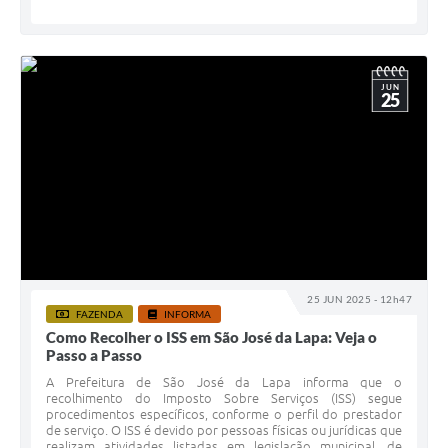
JUN
25
25 JUN 2025 - 12h47
FAZENDA
INFORMA
Como Recolher o ISS em São José da Lapa: Veja o
Passo a Passo
A Prefeitura de São José da Lapa informa que o
recolhimento do Imposto Sobre Serviços (ISS) segue
procedimentos específicos, conforme o perfil do prestador
de serviço. O ISS é devido por pessoas físicas ou jurídicas que
realizam atividades listadas em legislação municipal, de