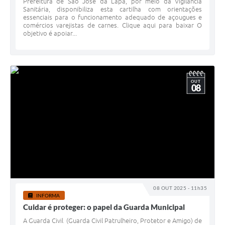
Prefeitura de São José da Lapa, por meio da Vigilância
Sanitária, disponibiliza esta cartilha com orientações
essenciais para o funcionamento adequado de açougues e
comércios varejistas de carnes. Clique aqui para baixar O
objetivo é apoiar...
OUT
08
08 OUT 2025 - 11h35
INFORMA
Cuidar é proteger: o papel da Guarda Municipal
A Guarda Civil (Guarda Civil Patrulheiro, Protetor e Amigo) de