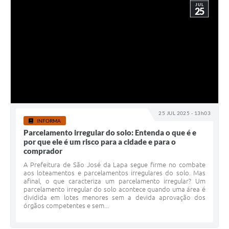
JUL
25
25 JUL 2025 - 13h03
INFORMA
Parcelamento irregular do solo: Entenda o que é e
por que ele é um risco para a cidade e para o
comprador
A Prefeitura de São José da Lapa segue firme no combate
aos loteamentos e parcelamentos irregulares do solo. Mas
afinal, o que caracteriza um parcelamento irregular? Um
parcelamento irregular do solo acontece quando uma área é
dividida em lotes menores sem a devida aprovação dos
órgãos competentes e sem...