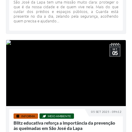
São José da Lapa tem uma missão muito clara: proteger o
que é da nossa cidade e de quem vive nela. Mais do que
cuidar dos prédios e espaços públicos, a Guarda está
presente no dia a dia, zelando pela segurança, acolhendo
quem precisa e ajudando...
SET
05
05 SET 2025 - 09h12
INFORMA
MEIO AMBIENTE
Blitz educativa reforça a importância da prevenção
às queimadas em São José da Lapa