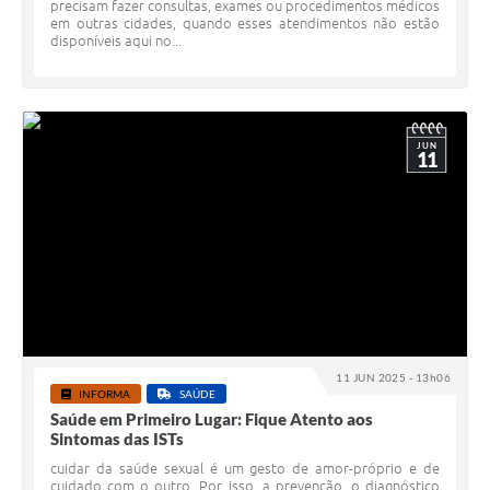
precisam fazer consultas, exames ou procedimentos médicos
em outras cidades, quando esses atendimentos não estão
disponíveis aqui no...
JUN
11
11 JUN 2025 - 13h06
INFORMA
SAÚDE
Saúde em Primeiro Lugar: Fique Atento aos
Sintomas das ISTs
cuidar da saúde sexual é um gesto de amor-próprio e de
cuidado com o outro. Por isso, a prevenção, o diagnóstico