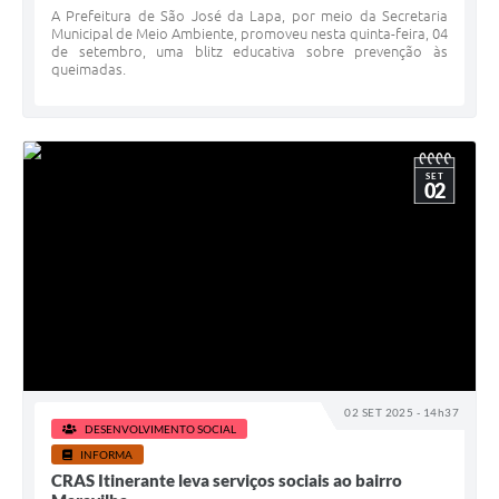
A Prefeitura de São José da Lapa, por meio da Secretaria
Municipal de Meio Ambiente, promoveu nesta quinta-feira, 04
de setembro, uma blitz educativa sobre prevenção às
queimadas.
SET
02
02 SET 2025 - 14h37
DESENVOLVIMENTO SOCIAL
INFORMA
CRAS Itinerante leva serviços sociais ao bairro