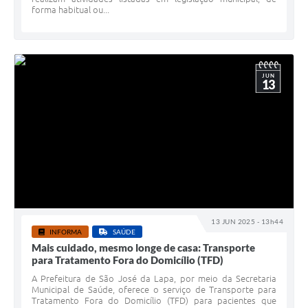
forma habitual ou...
JUN
13
13 JUN 2025 - 13h44
INFORMA
SAÚDE
Mais cuidado, mesmo longe de casa: Transporte
para Tratamento Fora do Domicílio (TFD)
A Prefeitura de São José da Lapa, por meio da Secretaria
Municipal de Saúde, oferece o serviço de Transporte para
Tratamento Fora do Domicílio (TFD) para pacientes que