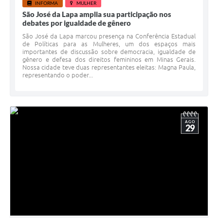
INFORMA
MULHER
São José da Lapa amplia sua participação nos
debates por igualdade de gênero
São José da Lapa marcou presença na Conferência Estadual
de Políticas para as Mulheres, um dos espaços mais
importantes de discussão sobre democracia, igualdade de
gênero e defesa dos direitos femininos em Minas Gerais.
Nossa cidade teve duas representantes eleitas: Magna Paula,
representando o poder...
AGO
29