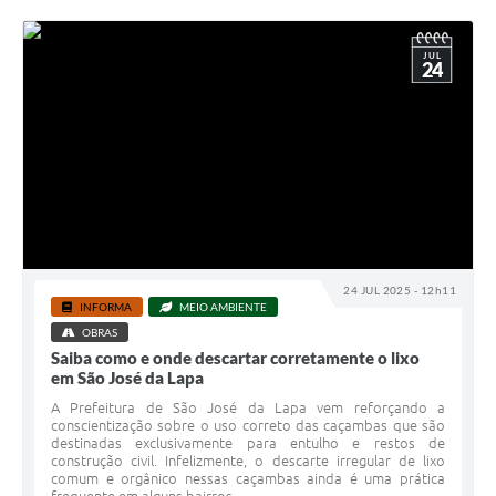
JUL
24
24 JUL 2025 - 12h11
INFORMA
MEIO AMBIENTE
OBRAS
Saiba como e onde descartar corretamente o lixo
em São José da Lapa
A Prefeitura de São José da Lapa vem reforçando a
conscientização sobre o uso correto das caçambas que são
destinadas exclusivamente para entulho e restos de
construção civil. Infelizmente, o descarte irregular de lixo
comum e orgânico nessas caçambas ainda é uma prática