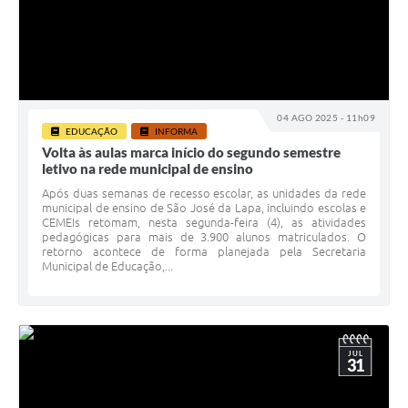
04 AGO 2025 - 11h09
EDUCAÇÃO
INFORMA
Volta às aulas marca início do segundo semestre
letivo na rede municipal de ensino
Após duas semanas de recesso escolar, as unidades da rede
municipal de ensino de São José da Lapa, incluindo escolas e
CEMEIs retomam, nesta segunda-feira (4), as atividades
pedagógicas para mais de 3.900 alunos matriculados. O
retorno acontece de forma planejada pela Secretaria
Municipal de Educação,...
JUL
31