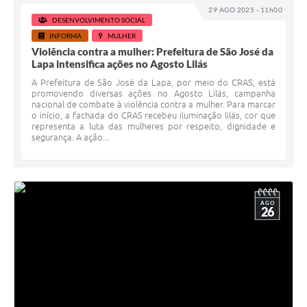
29 AGO 2025 - 11h00
DESENVOLVIMENTO SOCIAL
INFORMA
MULHER
Violência contra a mulher: Prefeitura de São José da
Lapa intensifica ações no Agosto Lilás
A Prefeitura de São José da Lapa, por meio do CRAS, está
promovendo diversas ações no Agosto Lilás, campanha
nacional de combate à violência contra a mulher. Para marcar
o início, a fachada do CRAS recebeu iluminação lilás, cor que
representa a luta das mulheres por respeito, dignidade e
segurança. A ação...
AGO
26