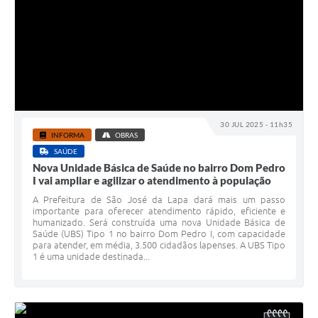
30 JUL 2025 - 11h35
INFORMA
OBRAS
SAÚDE
Nova Unidade Básica de Saúde no bairro Dom Pedro
I vai ampliar e agilizar o atendimento à população
A Prefeitura de São José da Lapa dará mais um passo
importante para oferecer atendimento rápido, eficiente e
humanizado. Será construída uma nova Unidade Básica de
Saúde (UBS) Tipo 1 no bairro Dom Pedro I, com capacidade
para atender, em média, 3.500 cidadãos lapenses. A UBS Tipo
1 é uma unidade destinada...