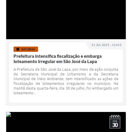
31 JUL 2025 - 11h43
INFORMA
Prefeitura intensifica fiscalização e embarga
loteamento irregular em São José da Lapa
A Prefeitura de São José da Lapa, por meio de ação conjunta
da Secretaria Municipal de Urbanismo e da Secretaria
Municipal de Meio Ambiente, tem intensificado as ações de
fiscalização de loteamentos irregulares no município. Na
manhã desta quarta-feira, dia 30 de julho, foi embargado um
loteamento...
JUL
30