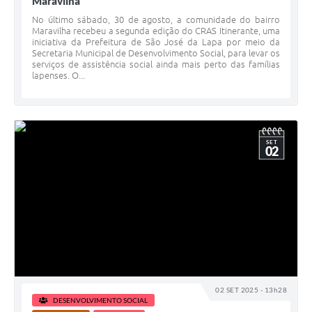
Maravilha
No último sábado, 30 de agosto, a comunidade do bairro
Maravilha recebeu a segunda edição do CRAS Itinerante, uma
iniciativa da Prefeitura de São José da Lapa por meio da
Secretaria Municipal de Desenvolvimento Social, para levar os
serviços de assistência social ainda mais perto das famílias
lapenses. O...
SET
02
02 SET 2025 - 13h28
DESENVOLVIMENTO SOCIAL