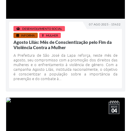
07 AGO 2025 - 15h32
DESENVOLVIMENTO SOCIAL
INFORMA
MULHER
Agosto Lilás: Mês de Conscientização pelo Fim da
Violência Contra a Mulher
A Prefeitura de São José da Lapa reforça, neste mês de
agosto, seu compromisso com a promoção dos direitos das
mulheres e o enfrentamento à violência de gênero. Com a
campanha Agosto Lilás, instituída nacionalmente, o objetivo
é conscientizar a população sobre a importância da
prevenção e do combate à...
AGO
04