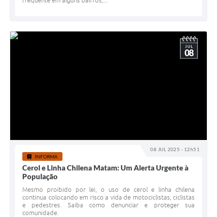
frequente em alguns bairros,...
JUL
08
08 JUL 2025 - 12h51
INFORMA
Cerol e Linha Chilena Matam: Um Alerta Urgente à
População
Mesmo proibido por lei, o uso de cerol e linha chilena
continua colocando em risco a vida de motociclistas, ciclistas
e pedestres. Saiba como denunciar e proteger sua
comunidade.