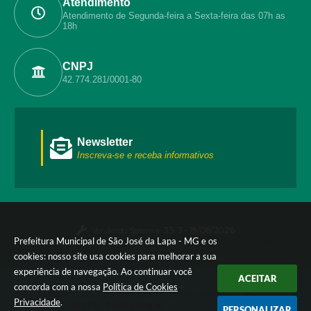
Atendimento
Atendimento de Segunda-feira a Sexta-feira das 07h as
18h
CNPJ
42.774.281/0001-80
Newsletter
Inscreva-se e receba informativos
Versão do Sistema:
3.5.3 - 19/06/2026
Prefeitura Municipal de São José da Lapa - MG e os
Portal atualizado em:
07/08/2026 17:50
Dados Abertos
cookies: nosso site usa cookies para melhorar a sua
experiência de navegação. Ao continuar você
ACEITAR
concorda com a nossa
Política de Cookies
e
© Copyright Instar - 2006-2026. Todos os direitos
Privacidade
.
reservados -
Instar Tecnologia
PERSONALIZAR