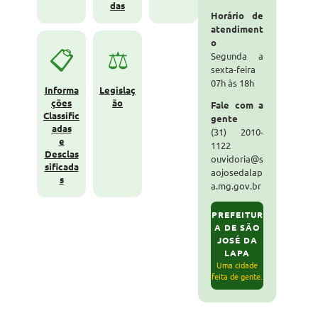
das
Horário de
atendiment
o
📋
⚖️
Segunda a
sexta-feira
07h às 18h
Informa
Legislaç
ções
ão
Fale com a
Classific
gente
adas
(31) 2010-
e
1122
Desclas
ouvidoria@s
sificada
aojosedalap
s
a.mg.gov.br
PREFEITUR
A DE SÃO
JOSÉ DA
LAPA
Uma cidade
feita de gente.