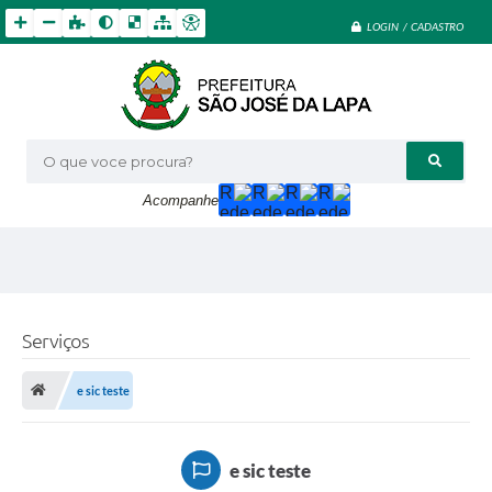
LOGIN / CADASTRO
O que voce procura?
Acompanhe
Serviços
e sic teste
e sic teste