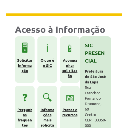
Acesso à Informação
SIC
🖥️
ℹ️
📱
PRESEN
CIAL
Solicitar
O que é
Acompa
Informa
o SIC
nhar
ção
solicitaç
Prefeitura
ão
de São José
da Lapa
Rua
Francisco
❓
🔍
📅
Fernando
Drumond,
60
Pergunt
Informa
Prazos e
Centro -
as
ções
recursos
frequen
mais
CEP: 33350-
tes
solicita
000