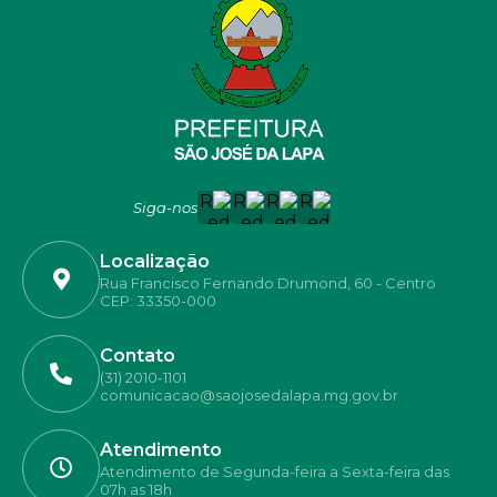
E
I
Siga-nos
Localização
Rua Francisco Fernando Drumond, 60 - Centro
CEP: 33350-000
Contato
(31) 2010-1101
comunicacao@saojosedalapa.mg.gov.br
Atendimento
Atendimento de Segunda-feira a Sexta-feira das
07h as 18h