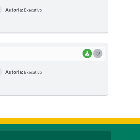
O
Autoria:
Executivo
S
T
E
I
BAIXAR
G
O
Autoria:
Executivo
S
T
E
I