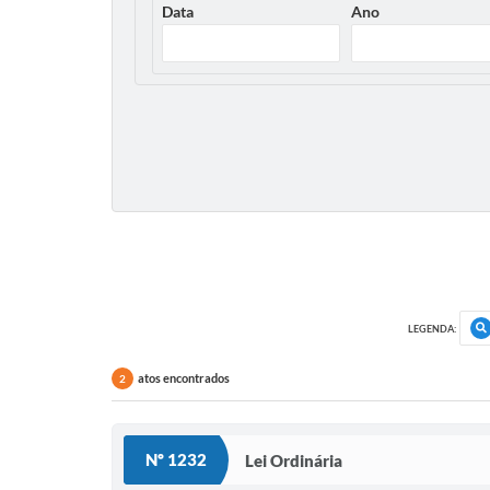
Data
Ano
LEGENDA:
atos encontrados
2
Nº 1232
Lei Ordinária