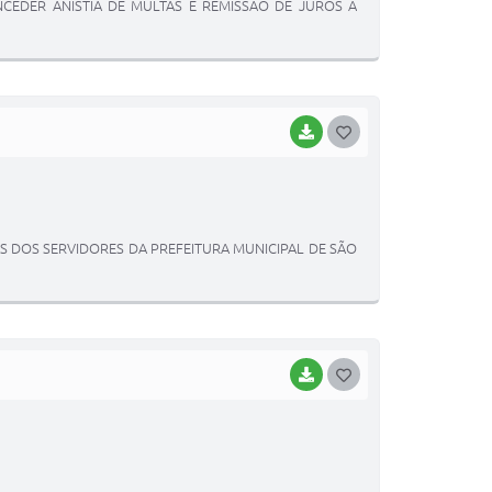
NCEDER ANISTIA DE MULTAS E REMISSÃO DE JUROS A
E
I
BAIXAR
G
O
S
T
NTOS DOS SERVIDORES DA PREFEITURA MUNICIPAL DE SÃO
E
I
BAIXAR
G
O
S
T