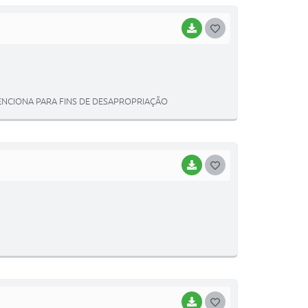
BAIXAR
G
O
S
T
MENCIONA PARA FINS DE DESAPROPRIAÇÃO
E
I
BAIXAR
G
O
S
T
E
I
BAIXAR
G