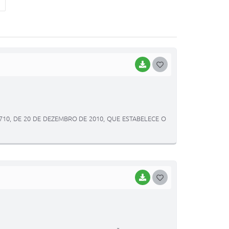
BAIXAR
G
O
S
T
 710, DE 20 DE DEZEMBRO DE 2010, QUE ESTABELECE O
E
I
BAIXAR
G
O
S
T