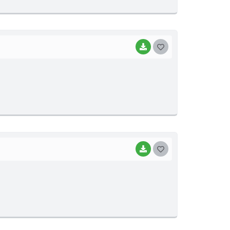
E
I
BAIXAR
G
O
S
T
E
I
BAIXAR
G
O
S
T
E
I