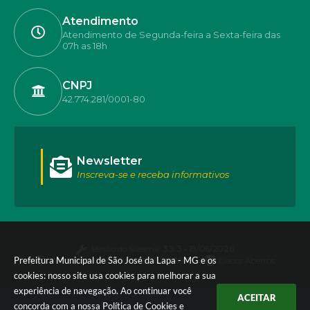
Atendimento
Atendimento de Segunda-feira a Sexta-feira das
07h as 18h
CNPJ
42.774.281/0001-80
Newsletter
Inscreva-se e receba informativos
Versão do Sistema:
3.5.3 - 19/06/2026
Prefeitura Municipal de São José da Lapa - MG e os
Portal atualizado em:
06/08/2026 17:40
Dados Abertos
cookies: nosso site usa cookies para melhorar a sua
experiência de navegação. Ao continuar você
ACEITAR
concorda com a nossa
Política de Cookies
e