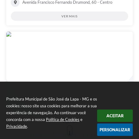
Avenida Francisco Fernando Drumond, 60 - Centro
VER MAIS
Prefeitura Municipal de São José da Lapa - MG e os
cookies: nosso site usa cookies para melhorar a sua
experiência de navegação. Ao continuar você
ACEITAR
concorda com a nossa
Política de Cookies
e
Veja mais
Privacidade
.
PERSONALIZAR
CONSELHO MUNICIPAL DE ESPORTES